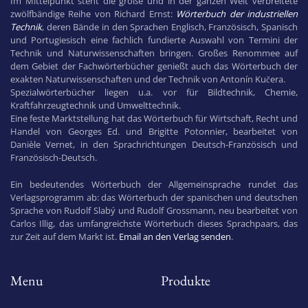
Im Mittelpunkt steht die große und in der ganzen Welt verbreitete
zwölfbändige Reihe von Richard Ernst:
Wörterbuch der industriellen
Technik
, deren Bände in den Sprachen Englisch, Französisch, Spanisch
und Portugiesisch eine fachlich fundierte Auswahl von Termini der
Technik und Naturwissenschaften bringen. Großes Renommee auf
dem Gebiet der Fachwörterbücher genießt auch das Wörterbuch der
exakten Naturwissenschaften und der Technik von Antonín Kučera.
Spezialwörterbücher liegen u.a. vor für Bildtechnik, Chemie,
Kraftfahrzeugtechnik und Umwelttechnik.
Eine feste Marktstellung hat das Wörterbuch für Wirtschaft, Recht und
Handel von Georges Ed. und Brigitte Potonnier, bearbeitet von
Danièle Vernet, in den Sprachrichtungen Deutsch-Französisch und
Französisch-Deutsch.
Ein bedeutendes Wörterbuch der Allgemeinsprache rundet das
Verlagsprogramm ab: das Wörterbuch der spanischen und deutschen
Sprache von Rudolf Slabý und Rudolf Grossmann, neu bearbeitet von
Carlos Illig, das umfangreichste Wörterbuch dieses Sprachpaars, das
zur Zeit auf dem Markt ist.
Email an den Verlag senden
.
Menu
Produkte