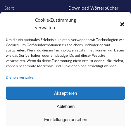
Start
Download Wörterbücher
Über uns
Online Wörterbücher
Cookie-Zustimmung
Verlagsprogramm
Apple Apps
verwalten
Aktuelles
Android Apps
Um dir ein optimales Erlebnis zu bieten, verwenden wir Technologien wie
Cookies, um Geräteinformationen zu speichern und/oder darauf
Service & Support
zuzugreifen. Wenn du diesen Technologien zustimmst, können wir Daten
wie das Surfverhalten oder eindeutige IDs auf dieser Website
verarbeiten. Wenn du deine Zustimmung nicht erteilst oder zurückziehst,
können bestimmte Merkmale und Funktionen beeinträchtigt werden.
Support
Impressum
Download Version
Datenschutzhinweis
Dienste verwalten
Online Version
Haftungserklärung
Akzeptieren
App Version
Cookie-Hinweis
Ablehnen
©
2026
Anja Hagel Verlag. All rights reserved.
Powered by
AHerchi WebDesign GmbH
.
Einstellungen ansehen