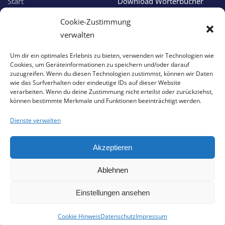
Start
Download Wörterbücher
Über uns
Online Wörterbücher
Cookie-Zustimmung
Verlagsprogramm
Apple Apps
verwalten
Aktuelles
Android Apps
Um dir ein optimales Erlebnis zu bieten, verwenden wir Technologien wie
Cookies, um Geräteinformationen zu speichern und/oder darauf
Service & Support
zuzugreifen. Wenn du diesen Technologien zustimmst, können wir Daten
wie das Surfverhalten oder eindeutige IDs auf dieser Website
verarbeiten. Wenn du deine Zustimmung nicht erteilst oder zurückziehst,
können bestimmte Merkmale und Funktionen beeinträchtigt werden.
Support
Impressum
Download Version
Datenschutzhinweis
Dienste verwalten
Online Version
Haftungserklärung
Akzeptieren
App Version
Cookie-Hinweis
Ablehnen
©
2026
Anja Hagel Verlag. All rights reserved.
Powered by
AHerchi WebDesign GmbH
.
Einstellungen ansehen
Cookie Hinweis
Datenschutz
Impressum