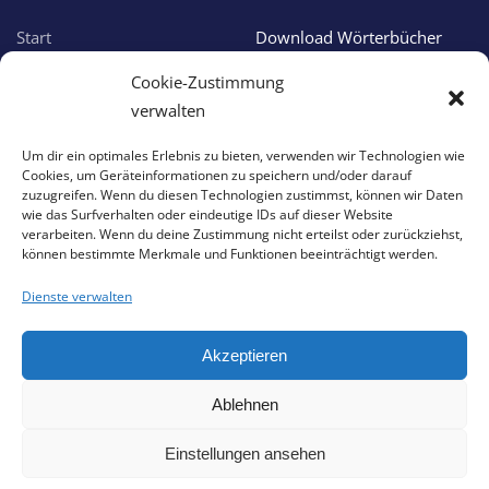
Start
Download Wörterbücher
Über uns
Online Wörterbücher
Cookie-Zustimmung
Verlagsprogramm
Apple Apps
verwalten
Aktuelles
Android Apps
Um dir ein optimales Erlebnis zu bieten, verwenden wir Technologien wie
Cookies, um Geräteinformationen zu speichern und/oder darauf
Service & Support
zuzugreifen. Wenn du diesen Technologien zustimmst, können wir Daten
wie das Surfverhalten oder eindeutige IDs auf dieser Website
verarbeiten. Wenn du deine Zustimmung nicht erteilst oder zurückziehst,
können bestimmte Merkmale und Funktionen beeinträchtigt werden.
Support
Impressum
Download Version
Datenschutzhinweis
Dienste verwalten
Online Version
Haftungserklärung
Akzeptieren
App Version
Cookie-Hinweis
Ablehnen
©
2026
Anja Hagel Verlag. All rights reserved.
Powered by
AHerchi WebDesign GmbH
.
Einstellungen ansehen