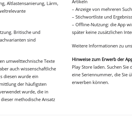
Artikeln
g, Altlastensanierung, Lärm,
– Anzeige von mehreren Such
weltrelevante
– Stichwortliste und Ergebni
– Offline-Nutzung: die App w
tzung. Britische und
später keine zusätzlichen Int
achvarianten sind
Weitere Informationen zu un
Hinweise zum Erwerb der Ap
den umwelttechnische Texte
Play Store laden. Suchen Sie 
aber auch wissenschaftliche
eine Seriennummer, die Sie 
s diesen wurde ein
erwerben können.
ittlung der häufigsten
erwendet wurde, die in
 dieser methodische Ansatz