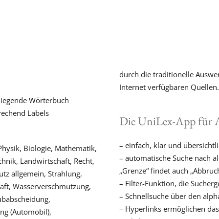
durch die traditionelle Ausw
Internet verfügbaren Quellen.
rliegende Wörterbuch
rechend Labels
Die UniLex-App für 
– einfach, klar und übersicht
hysik, Biologie, Mathematik,
– automatische Suche nach a
nik, Landwirtschaft, Recht,
„Grenze“ findet auch „Abbruc
utz allgemein, Strahlung,
– Filter-Funktion, die Sucher
haft, Wasserverschmutzung,
– Schnellsuche über den alph
ubabscheidung,
– Hyperlinks ermöglichen da
ng (Automobil),