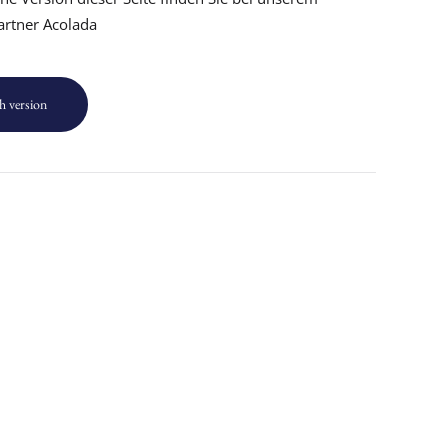
artner Acolada
h version