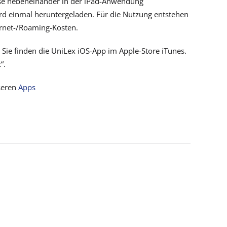
sse nebeneinander in der iPad-Anwendung
ird einmal heruntergeladen. Für die Nutzung entstehen
ernet-/Roaming-Kosten.
:
Sie finden die UniLex iOS-App im Apple-Store iTunes.
“.
seren
Apps