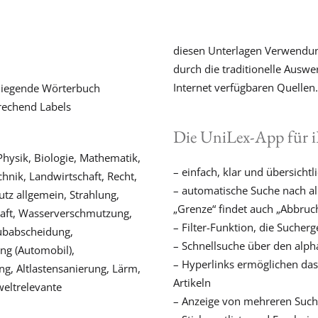
diesen Unterlagen Verwendun
durch die traditionelle Ausw
Internet verfügbaren Quellen.
rliegende Wörterbuch
rechend Labels
Die UniLex-App für i
hysik, Biologie, Mathematik,
– einfach, klar und übersicht
nik, Landwirtschaft, Recht,
– automatische Suche nach a
utz allgemein, Strahlung,
„Grenze“ findet auch „Abbruc
haft, Wasserverschmutzung,
– Filter-Funktion, die Sucher
ubabscheidung,
– Schnellsuche über den alph
ng (Automobil),
– Hyperlinks ermöglichen da
g, Altlastensanierung, Lärm,
Artikeln
weltrelevante
– Anzeige von mehreren Such