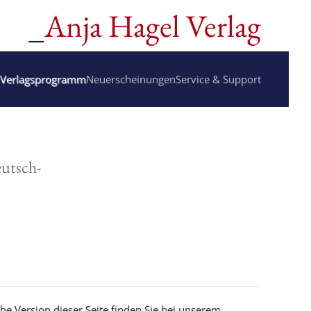
_
Anja Hagel Verlag
Verlagsprogramm
Neuerscheinungen
Service & Support
utsch-
che Version dieser Seite finden Sie bei unserem